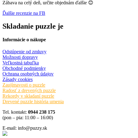
Zábava na celý deň, určite objednám ďalšie 😊
Ďalšie recenzie na FB
Skladanie puzzle je
Informácie o nákupe
Odstúpenie od zmluvy
Možnosti dopravy
Veľkostná tabuľka
Obchodné podmienky
Ochrana osobných údajov
Zásady cookies
Zaujímavosti o puzzle
Radosť z drevených puzzle
Rekordy v skladaní puzzle
Drevené puzzle história umenia
Tel. kontakt:
0944 238 175
(pon – pia: 11:00 – 16:00)
E-mail: info@puzzy.sk