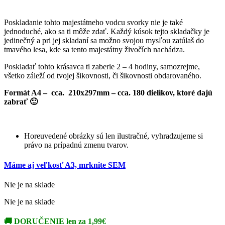
Poskladanie tohto majestátneho vodcu svorky nie je také
jednoduché, ako sa ti môže zdať. Každý kúsok tejto skladačky je
jedinečný a pri jej skladaní sa možno svojou mysľou zatúlaš do
tmavého lesa, kde sa tento majestátny živočích nachádza.
Poskladať tohto krásavca ti zaberie 2 – 4 hodiny, samozrejme,
všetko záleží od tvojej šikovnosti, či šikovnosti obdarovaného.
Formát A4 – cca. 210x297mm – cca. 180 dielikov, ktoré dajú
zabrať 🙂
Horeuvedené obrázky sú len ilustračné, vyhradzujeme si
právo na prípadnú zmenu tvarov.
Máme aj veľkosť A3, mrknite SEM
Nie je na sklade
Nie je na sklade
🚚
DORUČENIE len za 1,99€