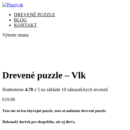
DREVENÉ PUZZLE
BLOG
KONTAKT
Vyberte stranu
Drevené puzzle – Vlk
Hodnotenie
4.70
z 5 na základe
10
zákazníckych recenzií
€
19,90
Toto nie sú len obyčajné puzzle, toto sú unikátne drevené puzzle.
Dokonalý darček pre dospelého, ale aj dieťa.