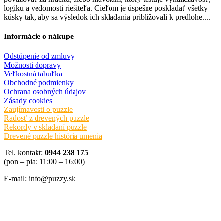
logiku a vedomosti riešiteľa. Cieľom je úspešne poskladať všetky
kúsky tak, aby sa výsledok ich skladania približovali k predlohe....
Informácie o nákupe
Odstúpenie od zmluvy
Možnosti dopravy
Veľkostná tabuľka
Obchodné podmienky
Ochrana osobných údajov
Zásady cookies
Zaujímavosti o puzzle
Radosť z drevených puzzle
Rekordy v skladaní puzzle
Drevené puzzle história umenia
Tel. kontakt:
0944 238 175
(pon – pia: 11:00 – 16:00)
E-mail: info@puzzy.sk