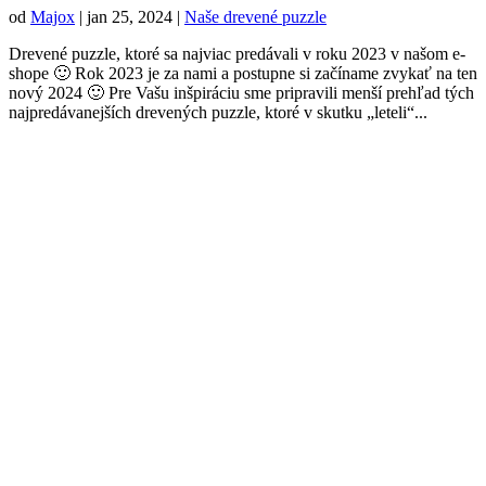
od
Majox
|
jan 25, 2024
|
Naše drevené puzzle
Drevené puzzle, ktoré sa najviac predávali v roku 2023 v našom e-
shope 🙂 Rok 2023 je za nami a postupne si začíname zvykať na ten
nový 2024 🙂 Pre Vašu inšpiráciu sme pripravili menší prehľad tých
najpredávanejších drevených puzzle, ktoré v skutku „leteli“...