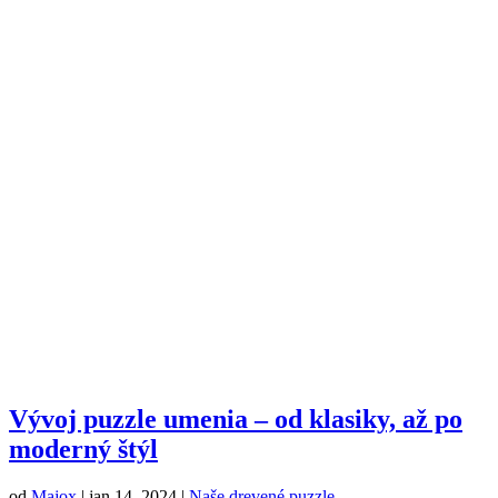
Vývoj puzzle umenia – od klasiky, až po
moderný štýl
od
Majox
|
jan 14, 2024
|
Naše drevené puzzle