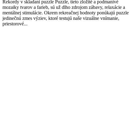
Rekordy v skladaní puzzle Puzzle, tieto zložité a podmanivé
mozaiky tvarov a farieb, sú už dlho zdrojom zábavy, relaxácie a
mentálnej stimulácie. Okrem rekreačnej hodnoty ponúkajú puzzle
jedinečnú zmes výziev, ktoré testujú naše vizuálne vnímanie,
priestorové...