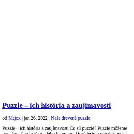
Puzzle – ich história a zaujímavosti
od
Majox
|
jan 26, 2022
|
Naše drevené puzzle
Puzzle – ich história a zaujímavosti Čo sú puzzle? Puzzle môžeme
považovať za hračku, alebo hlavolam, ktorý testuje vynaliezavosť,