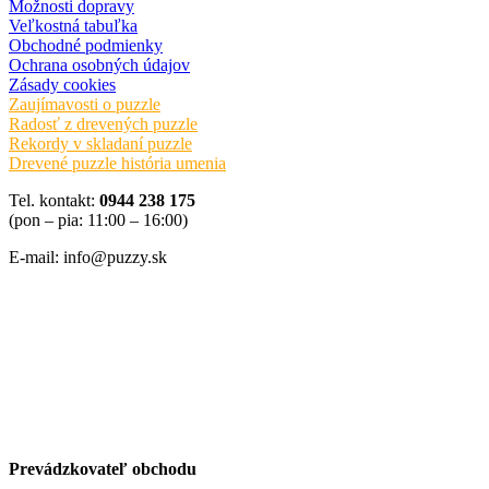
Možnosti dopravy
Veľkostná tabuľka
Obchodné podmienky
Ochrana osobných údajov
Zásady cookies
Zaujímavosti o puzzle
Radosť z drevených puzzle
Rekordy v skladaní puzzle
Drevené puzzle história umenia
Tel. kontakt:
0944 238 175
(pon – pia: 11:00 – 16:00)
E-mail: info@puzzy.sk
Prevádzkovateľ obchodu