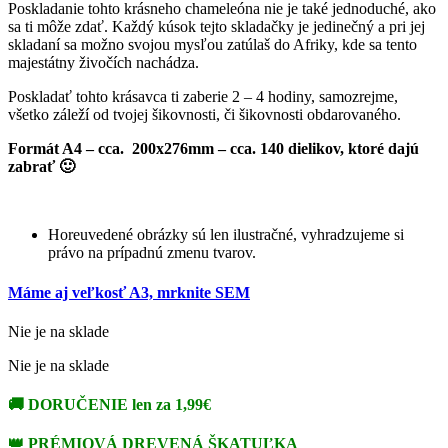
Poskladanie tohto krásneho chameleóna nie je také jednoduché, ako
sa ti môže zdať. Každý kúsok tejto skladačky je jedinečný a pri jej
skladaní sa možno svojou mysľou zatúlaš do Afriky, kde sa tento
majestátny živočích nachádza.
Poskladať tohto krásavca ti zaberie 2 – 4 hodiny, samozrejme,
všetko záleží od tvojej šikovnosti, či šikovnosti obdarovaného.
Formát A4 – cca. 200x276mm – cca. 140 dielikov, ktoré dajú
zabrať 🙂
Horeuvedené obrázky sú len ilustračné, vyhradzujeme si
právo na prípadnú zmenu tvarov.
Máme aj veľkosť A3, mrknite SEM
Nie je na sklade
Nie je na sklade
🚚
DORUČENIE len za 1,99€
👑
PRÉMIOVÁ DREVENÁ ŠKATUĽKA