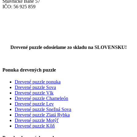
Štiavnické Bane 57
IČO: 56 925 859
Drevené puzzle odosielame zo skladu na SLOVENSKU!
Ponuka drevených puzzle
Drevené puzzle ponuka
Drevené puzzle Sova
Drevené puzzle Vlk
Drevené puzzle Chameleón
Drevené puzzle Lev
Drevené puzzle Snežná Sova
Drevené puzzle Zlatá Rybka
Drevené puzzle Motýľ
Drevené puzzle Kôň