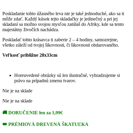
Poskladanie tohto úžasného leva nie je také jednoduché, ako sa ti
môže zdať. Každý kúsok tejto skladačky je jedinečný a pri jej
skladaní sa možno svojou mysľou zatúlaš do Afriky, kde sa tento
majestátny živočích nachádza.
Poskladať tohto krásavca ti zaberie 2 – 4 hodiny, samozrejme,
všetko záleží od tvojej šikovnosti, či šikovnosti obdarovaného.
Veľkosť približne 28x33cm
Horeuvedené obrázky sú len ilustračné, vyhradzujeme si
právo na prípadnú zmenu tvarov.
Nie je na sklade
Nie je na sklade
🚚
DORUČENIE len za 1,99€
👑
PRÉMIOVÁ DREVENÁ ŠKATUĽKA