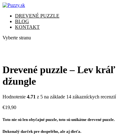
DREVENÉ PUZZLE
BLOG
KONTAKT
Vyberte stranu
Drevené puzzle – Lev kráľ
džungle
Hodnotenie
4.71
z 5 na základe
14
zákazníckych recenzií
€
19,90
Toto nie sú len obyčajné puzzle, toto sú unikátne drevené puzzle.
Dokonalý darček pre dospelého, ale aj dieťa.