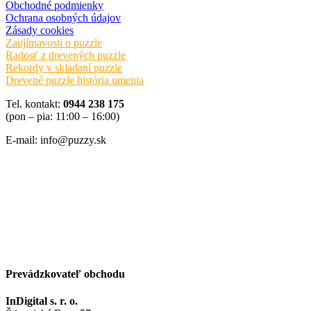
Obchodné podmienky
Ochrana osobných údajov
Zásady cookies
Zaujímavosti o puzzle
Radosť z drevených puzzle
Rekordy v skladaní puzzle
Drevené puzzle história umenia
Tel. kontakt:
0944 238 175
(pon – pia: 11:00 – 16:00)
E-mail: info@puzzy.sk
Prevádzkovateľ obchodu
InDigital s. r. o.