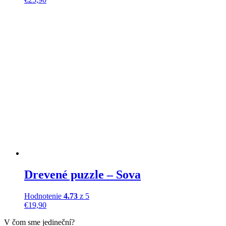
Drevené puzzle – Sova
Hodnotenie
4.73
z 5
€
19,90
V čom sme jedineční?