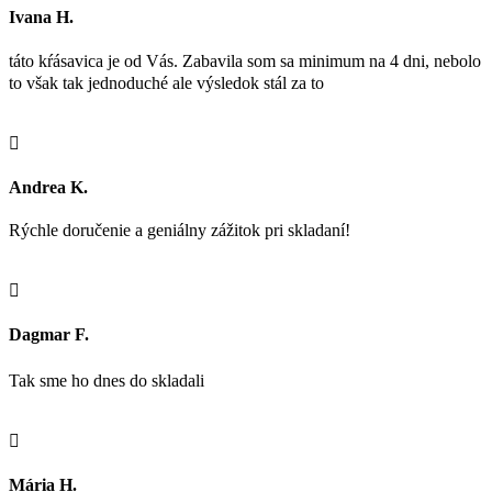
Ivana H.
táto kŕásavica je od Vás. Zabavila som sa minimum na 4 dni, nebolo
to však tak jednoduché ale výsledok stál za to

Andrea K.
Rýchle doručenie a geniálny zážitok pri skladaní!

Dagmar F.
Tak sme ho dnes do skladali

Mária H.