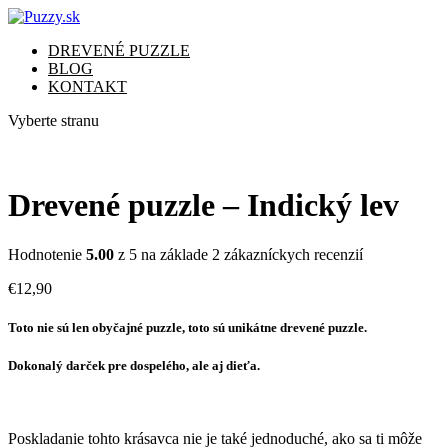
DREVENÉ PUZZLE
BLOG
KONTAKT
Vyberte stranu
Drevené puzzle – Indický lev
Hodnotenie
5.00
z 5 na základe
2
zákazníckych recenzií
€
12,90
Toto nie sú len obyčajné puzzle, toto sú unikátne drevené puzzle.
Dokonalý darček pre dospelého, ale aj dieťa.
Poskladanie tohto krásavca nie je také jednoduché, ako sa ti môže