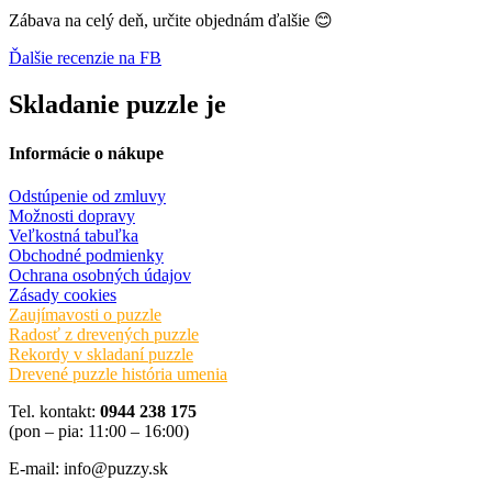
Zábava na celý deň, určite objednám ďalšie 😊
Ďalšie recenzie na FB
Skladanie puzzle je
Informácie o nákupe
Odstúpenie od zmluvy
Možnosti dopravy
Veľkostná tabuľka
Obchodné podmienky
Ochrana osobných údajov
Zásady cookies
Zaujímavosti o puzzle
Radosť z drevených puzzle
Rekordy v skladaní puzzle
Drevené puzzle história umenia
Tel. kontakt:
0944 238 175
(pon – pia: 11:00 – 16:00)
E-mail: info@puzzy.sk