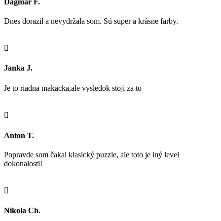
Dagmar F.
Dnes dorazil a nevydržala som. Sú super a krásne farby.

Janka J.
Je to riadna makacka,ale vysledok stoji za to

Anton T.
Popravde som čakal klasický puzzle, ale toto je iný level
dokonalosti!

Nikola Ch.